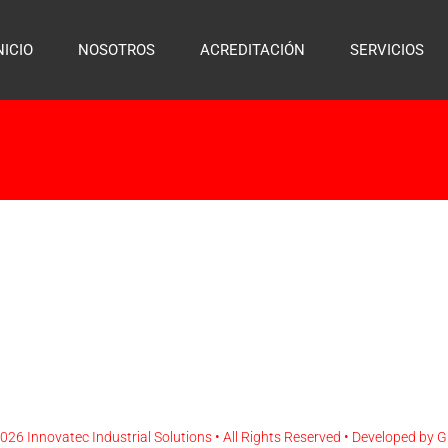
NICIO
NOSOTROS
ACREDITACIÓN
SERVICIOS
2026
Innovatec Industrial Solutions
• All Rights Reserved • Developed by
G