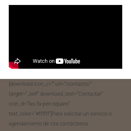
[download icon_c=”” url=”/contacto/”
target=”_self” download_text=”Contactar”
icon_d=”fas fa-pen-square”
text_color=”#ffffff”]Para solicitar un servicio o
agendamiento de cita contáctenos