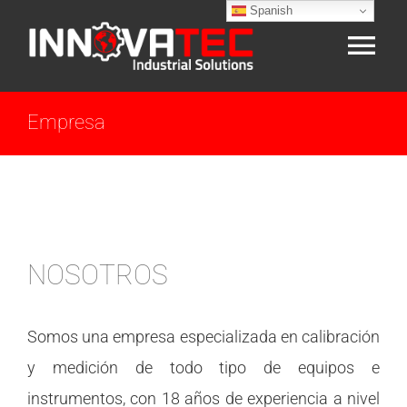
Spanish
Skip
to
Tog
content
Nav
INICIO
Empresa
NOSOTROS
ACREDITACIÓN
NOSOTROS
SERVICIOS
Somos una empresa especializada en calibración
CAPACITACIÓN
y medición de todo tipo de equipos e
instrumentos, con 18 años de experiencia a nivel